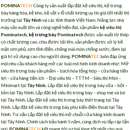
POMINA
TECH
Công ty sản xuất lắp đặt kệ siêu thị, kệ trưng
bày hàng hóa, kệ kho, kệ sắt v lỗ chất lượng uy tín giá tốt nhất thị
trường tại
Tây Ninh
và các tỉnh thành Việt Nam. Năng lực nhà
máy sản xuất lớn và công nghệ hiện đại, sản phẩm
kệ siêu thị
Pominatech,
kệ trưng bày
Pominatech
được sản xuất từ thép
có chất lượng cao, chịu được tải lớn, sản phẩm được sử lý bề
mặt sơn phủ, sơn tĩnh điện, chống mài mòn chống xước, đem lại
giá trị sử dụng cao cho người dùng.
POMINA
TEC
luôn đáp ứng
mọi nhu cầu khách hàng mở các loại mô hình kinh doanh như: Mở
siêu thị trưng bày sản phẩm – bách hóa tổng hợp – cửa hàng tiện
lợi – cửa hàng tiện ích – Đại siêu thị – TTTM – Siêu thị Mini –
Minimart tại
Tây Ninh.
Lắp đặt kệ siêu thị trưng bày sữa – bột –
bỉm tại Tây Ninh. Lắp đặt kệ siêu thị trưng bày – shop mẹ và bé
tại Tây Ninh. Lắp đặt kệ siêu thị trưng bày thời trang tại Tây
Ninh. Lắp đặt kệ siêu thị trưng bày phụ kiện điện thoại tại Tây
Ninh. Tư vấn Lắp đặt kệ siêu thị mở chuỗi cửa hàng kinh doanh
tại Tây Ninh. Chính sách bảo hành 5 năm, cùng dịch vụ lắp ráp tận
nơi,
POMINA
TECH
kết mang tới sự hài lòng tốt nhất cho quý