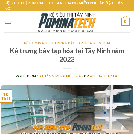
Skip
KỆ SIÊU THỊ POMINATECH GIAO HÀNG MIỄN PHÍ LẮP ĐẶT TẬN
NƠI
to
content
0
KỆ POMINATECH TRƯNG BÀY TẠP HÓA KON TUM
Kệ trưng bày tạp hóa tại Tây Ninh năm
2023
POSTED ON
10 THÁNG MƯỜI MỘT, 2022
BY
VNTHANHHAI20
10
Th11