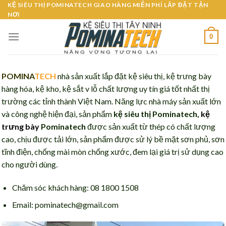
Skip
KỆ SIÊU THỊ POMINATECH GIAO HÀNG MIỄN PHÍ LẮP ĐẶT TẬN
NƠI
to
content
0
POMINA
TECH
nhà sản xuất lắp đặt kệ siêu thị, kệ trưng bày
hàng hóa, kệ kho, kệ sắt v lỗ chất lượng uy tín giá tốt nhất thị
trường các tỉnh thành Việt Nam. Năng lực nhà máy sản xuất lớn
và công nghệ hiện đại, sản phẩm
kệ siêu thị Pominatech,
kệ
trưng bày
Pominatech
được sản xuất từ thép có chất lượng
cao, chịu được tải lớn, sản phẩm được sử lý bề mặt sơn phủ, sơn
tĩnh điện, chống mài mòn chống xước, đem lại giá trị sử dụng cao
cho người dùng.
Chăm sóc khách hàng: 08 1800 1508
Email: pominatech@gmail.com