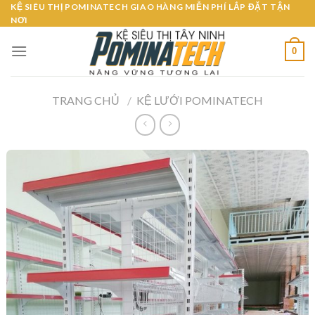
Skip
KỆ SIÊU THỊ POMINATECH GIAO HÀNG MIỄN PHÍ LẮP ĐẶT TẬN
NƠI
to
content
0
TRANG CHỦ
/
KỆ LƯỚI POMINATECH